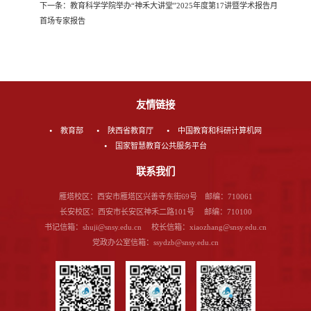
下一条：
教育科学学院举办“神禾大讲堂”2025年度第17讲暨学术报告月
首场专家报告
友情链接
教育部
陕西省教育厅
中国教育和科研计算机网
国家智慧教育公共服务平台
联系我们
雁塔校区：西安市雁塔区兴善寺东街69号 邮编：710061
长安校区：西安市长安区神禾二路101号 邮编：710100
书记信箱：shuji@snsy.edu.cn 校长信箱：xiaozhang@snsy.edu.cn
党政办公室信箱：ssydzb@snsy.edu.cn