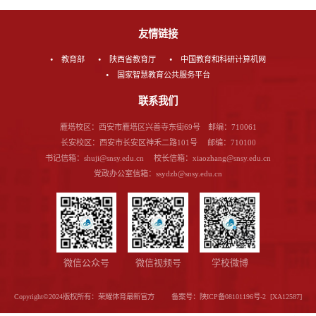
友情链接
教育部
陕西省教育厅
中国教育和科研计算机网
国家智慧教育公共服务平台
联系我们
雁塔校区：西安市雁塔区兴善寺东街69号 邮编：710061
长安校区：西安市长安区神禾二路101号 邮编：710100
书记信箱：shuji@snsy.edu.cn 校长信箱：xiaozhang@snsy.edu.cn
党政办公室信箱：ssydzb@snsy.edu.cn
微信公众号
微信视频号
学校微博
Copyright©2024版权所有：荣耀体育最新官方
备案号：陕ICP备08101196号-2
[XA12587]