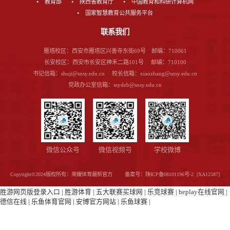
教育部
陕西省教育厅
中国教育和科研计算机网
国家智慧教育公共服务平台
联系我们
雁塔校区：西安市雁塔区兴善寺东街69号 邮编：710061
长安校区：西安市长安区神禾二路101号 邮编：710100
书记信箱：shuji@snsy.edu.cn 校长信箱：xiaozhang@snsy.edu.cn
党政办公室信箱：ssydzb@snsy.edu.cn
微信公众号
微信视频号
学校微博
Copyright©2024版权所有：荣耀体育最新官方
备案号：陕ICP备08101196号-2
[XA12587]
胜游网页版登录入口
|
胜游体育
|
五大联赛买球网
|
乐竞球赛
|
beplay在线官网
|
德信在线
|
乐鱼体育官网
|
安博官方网站
|
乐鱼球赛
|