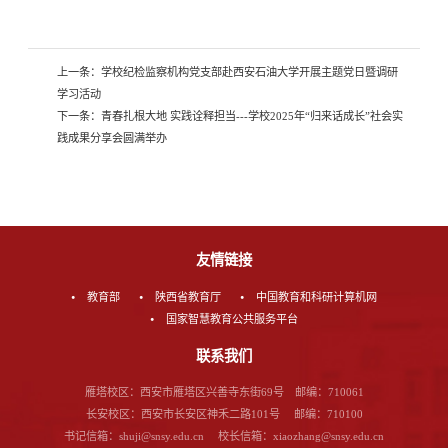
上一条：
学校纪检监察机构党支部赴西安石油大学开展主题党日暨调研
学习活动
下一条：
青春扎根大地 实践诠释担当---学校2025年“归来话成长”社会实
践成果分享会圆满举办
友情链接
教育部
陕西省教育厅
中国教育和科研计算机网
国家智慧教育公共服务平台
联系我们
雁塔校区：西安市雁塔区兴善寺东街69号 邮编：710061
长安校区：西安市长安区神禾二路101号 邮编：710100
书记信箱：shuji@snsy.edu.cn 校长信箱：xiaozhang@snsy.edu.cn