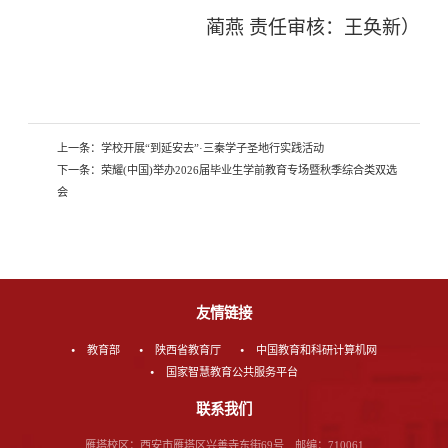
蔺燕
责任审核：王奂新
）
上一条：
学校开展“到延安去”·三秦学子圣地行实践活动
下一条：
荣耀(中国)举办2026届毕业生学前教育专场暨秋季综合类双选
会
友情链接
教育部
陕西省教育厅
中国教育和科研计算机网
国家智慧教育公共服务平台
联系我们
雁塔校区：西安市雁塔区兴善寺东街69号 邮编：710061