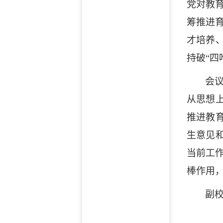
党对教
筹推进
才培养
持破“四
会
从思想
推进教
生意见
当前工
棒作用
副