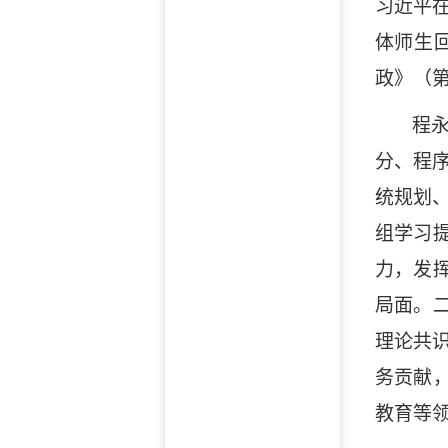
习近平
体师生
政》（第
程
分、程
统规划
组学习
力，发
局面。二
理论共
务贡献
教育等领