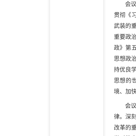
会
贯彻《
武装的
重要政
政》第
思想政
持优良
思想的
境、加
会
律。深
改革的