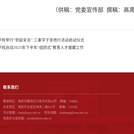
（供稿：党委宣传部
撰稿：高
学校举行“到延安去”·三秦学子圣地行活动启动仪式
学校启动2025年下半年“组团式”教育人才援藏工作
联系我们
雁塔校区：西安市雁塔区兴善寺东街69号 邮编：710061
长安校区：西安市长安区神禾二路101号 邮编：710100
书记信箱：shuji@snsy.edu.cn 校长信箱：xiaozhang@snsy.edu.cn
党政办公室信箱：ssydzb@snsy.edu.cn