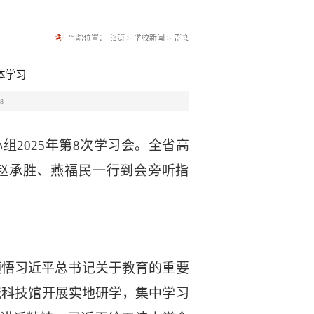
|
融合门户
学研究
学科建设
招生就业
合作交流
走进师院
当前位置：
首页
>
学校新闻
>
正文
体学习
8
组2025年第8次学习会。全省高
赵承胜、燕福民一行到会旁听指
领悟习近平总书记关于教育的重要
诚科技馆开展实地研学，集中学习