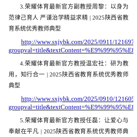
3.
荣耀体育最新官方副教授周黎：以身为
范律己育人
严谨治学精益求精
| 2025陕西省教
育系统优秀教师典型
http://www.sxjybk.com/2025/0911/121697.
groupval=title&textContent=%E9%9
4.
荣耀体育最新官方教授温宏社：研为教
用，知行合一
| 2025陕西省教育系统优秀教师
典型
http://www.sxjybk.com/2025/0910/121605.
groupval=title&textContent=%E9%9
5.
荣耀体育最新官方教授任磊：让爱心与
奉献在平凡
| 2025陕西省教育系统优秀教师典